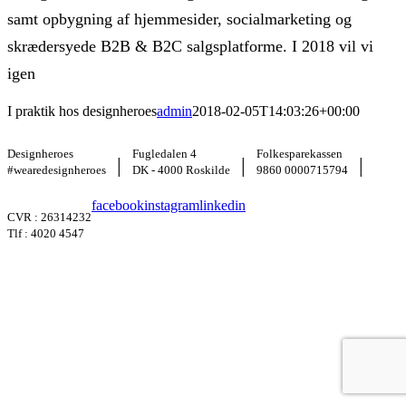
samt opbygning af hjemmesider, socialmarketing og
skrædersyede B2B & B2C salgsplatforme. I 2018 vil vi
igen
I praktik hos designheroes
admin
2018-02-05T14:03:26+00:00
Designheroes
Fugledalen 4
Folkesparekassen
|
|
|
#wearedesignheroes
DK - 4000 Roskilde
9860 0000715794
facebook
instagram
linkedin
CVR : 26314232
Tlf : 4020 4547