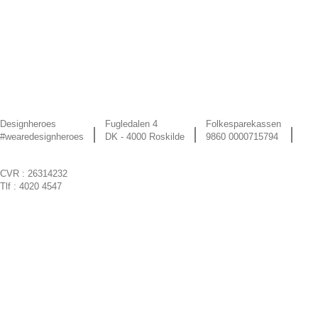
Skip
to
content
fac
ins
link
Designheroes
Fugledalen 4
Folkesparekassen
|
|
|
#wearedesignheroes
DK - 4000 Roskilde
9860 0000715794
CVR : 26314232
Tlf : 4020 4547
Designheroes
Webshop
Søg
WordPress
Nyheder
efter: