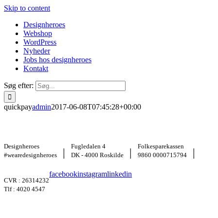
Skip to content
Designheroes
Webshop
WordPress
Nyheder
Jobs hos designheroes
Kontakt
Søg efter:
quickpay
admin
2017-06-08T07:45:28+00:00
Designheroes
Fugledalen 4
Folkesparekassen
|
|
|
#wearedesignheroes
DK - 4000 Roskilde
9860 0000715794
facebook
instagram
linkedin
CVR : 26314232
Tlf : 4020 4547