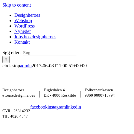
Skip to content
Designheroes
Webshop
WordPress
Nyheder
Jobs hos designheroes
Kontakt
Søg efter:
circle-top
admin
2017-06-08T11:00:51+00:00
Designheroes
Fugledalen 4
Folkesparekassen
|
|
|
#wearedesignheroes
DK - 4000 Roskilde
9860 0000715794
facebook
instagram
linkedin
CVR : 26314232
Tlf : 4020 4547