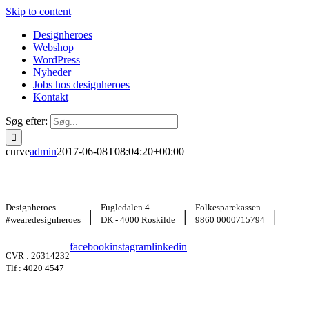
Skip to content
Designheroes
Webshop
WordPress
Nyheder
Jobs hos designheroes
Kontakt
Søg efter:
curve
admin
2017-06-08T08:04:20+00:00
Designheroes
Fugledalen 4
Folkesparekassen
|
|
|
#wearedesignheroes
DK - 4000 Roskilde
9860 0000715794
facebook
instagram
linkedin
CVR : 26314232
Tlf : 4020 4547