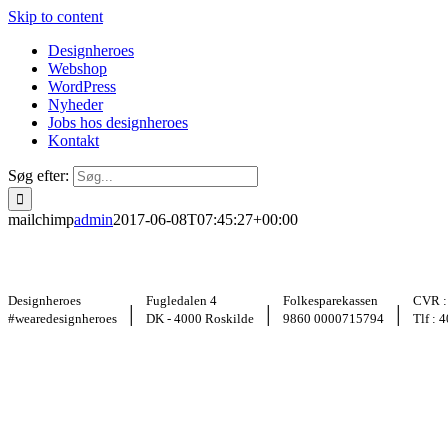
Skip to content
Designheroes
Webshop
WordPress
Nyheder
Jobs hos designheroes
Kontakt
Søg efter:
mailchimp
admin
2017-06-08T07:45:27+00:00
Designheroes
Fugledalen 4
Folkesparekassen
CVR :
|
|
|
#wearedesignheroes
DK - 4000 Roskilde
9860 0000715794
Tlf : 