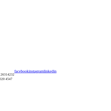
facebook
instagram
linkedin
 26314232
4020 4547