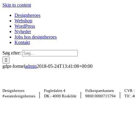
Skip to content
Designheroes
Webshop
WordPress
Nyheder
Jobs hos designheroes
Kontakt
Søg efter:
gdpr-formel
admin
2018-05-24T13:41:08+00:00
Designheroes
Fugledalen 4
Folkesparekassen
CVR :
|
|
|
#wearedesignheroes
DK - 4000 Roskilde
9860 0000715794
Tlf : 