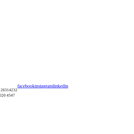
facebook
instagram
linkedin
 26314232
4020 4547