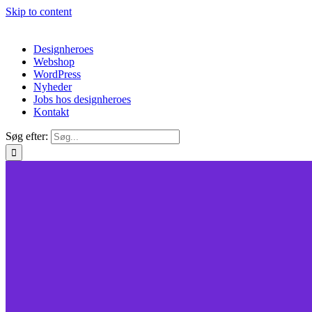
Skip to content
Designheroes
Webshop
WordPress
Nyheder
Jobs hos designheroes
Kontakt
Søg efter: