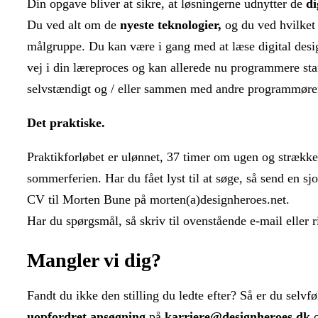
Din opgave bliver at sikre, at løsningerne udnytter de
di
Du ved alt om de
nyeste teknologier,
og du ved hvilket 
målgruppe. Du kan være i gang med at læse digital desig
vej i din læreproces og kan allerede nu programmere sta
selvstændigt og / eller sammen med andre programmører
Det praktiske.
Praktikforløbet er ulønnet, 37 timer om ugen og strækker
sommerferien. Har du fået lyst til at søge, så send en s
CV til Morten Bune på morten(a)designheroes.net.
Har du spørgsmål, så skriv til ovenstående e-mail eller r
Mangler vi dig?
Fandt du ikke den stilling du ledte efter? Så er du selvf
uopfordret
ansøgning
på
karriere@designheroes.dk