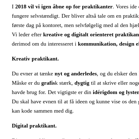
I
2018 vil vi igen åbne op for praktikanter
. Vores ide 
fungere selvstændigt. Der bliver altså tale om en praktik
første dag på kontoret, men selvfølgelig med al den hjæ
Vi leder efter
kreative og digitalt orienteret praktikan
derimod om du interesseret i
kommunikation, design e
Kreativ praktikant.
Du evner at tænke
nyt og anderledes
, og du elsker den 
Måske er du
grafis
k stærk,
dygtig
til at skrive eller nog
havde brug for. Det vigtigste er din
idérigdom og lyste
Du skal have evnen til at få ideen og kunne vise os den
kan kode sammen med dig.
Digital praktikant.