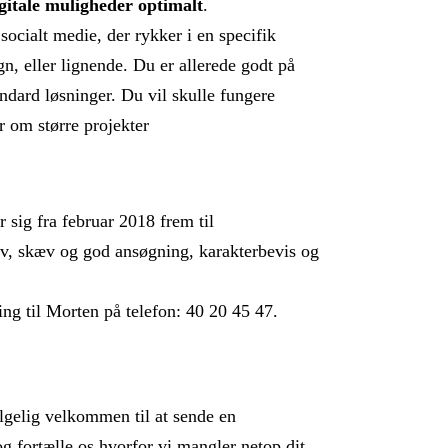
gitale muligheder optimalt
.
socialt medie, der rykker i en specifik
n, eller lignende. Du er allerede godt på
ndard løsninger. Du vil skulle fungere
 om større projekter
 sig fra februar 2018 frem til
jov, skæv og god ansøgning, karakterbevis og
ing til Morten på telefon: 40 20 45 47.
ølgelig velkommen til at sende en
og fortælle os hvorfor vi mangler netop dit