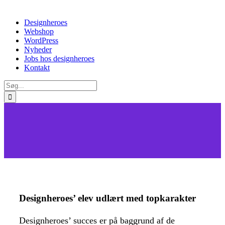
Skip
Designheroes
to
Webshop
content
WordPress
Nyheder
Jobs hos designheroes
Kontakt
Søg
efter:
Designheroes’ elev udlært med topkarakter
Designheroes’ succes er på baggrund af de