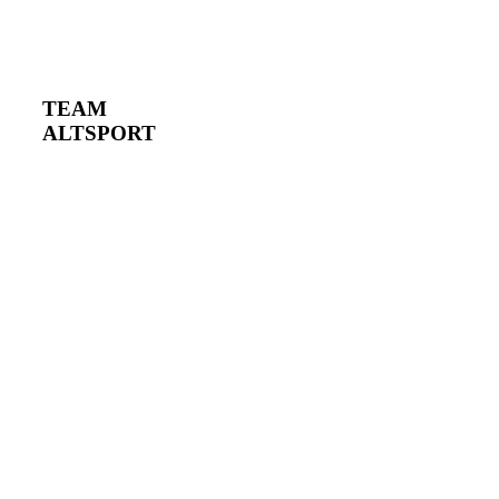
TEAM
ALTSPORT
Phasellus tempus
massa id tincidunt
mattis. Fusce
egestas nisl est,
eu rhoncus nisl
finibus vitae.
Duis non lacus
dapibus, sodales
est id, dapibus
purus. Vivamus
sit amet turpis
tellus. Cum sociis
natoque penatibus
et magnis dis
parturient montes,
nascetur ridiculus
mus. Pellentesque