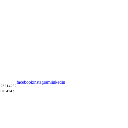
facebook
instagram
linkedin
 26314232
4020 4547