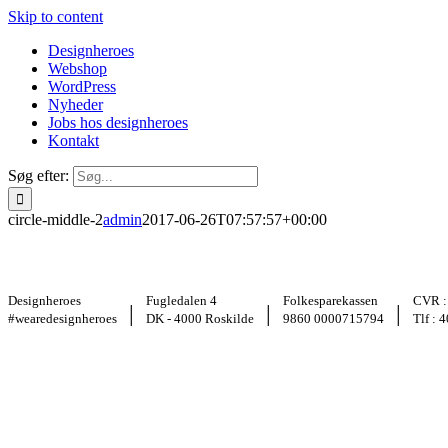
Skip to content
Designheroes
Webshop
WordPress
Nyheder
Jobs hos designheroes
Kontakt
Søg efter:
circle-middle-2
admin
2017-06-26T07:57:57+00:00
Designheroes
Fugledalen 4
Folkesparekassen
CVR :
|
|
|
#wearedesignheroes
DK - 4000 Roskilde
9860 0000715794
Tlf : 