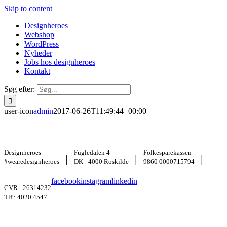
Skip to content
Designheroes
Webshop
WordPress
Nyheder
Jobs hos designheroes
Kontakt
Søg efter:
user-icon
admin
2017-06-26T11:49:44+00:00
Designheroes
Fugledalen 4
Folkesparekassen
|
|
|
#wearedesignheroes
DK - 4000 Roskilde
9860 0000715794
facebook
instagram
linkedin
CVR : 26314232
Tlf : 4020 4547